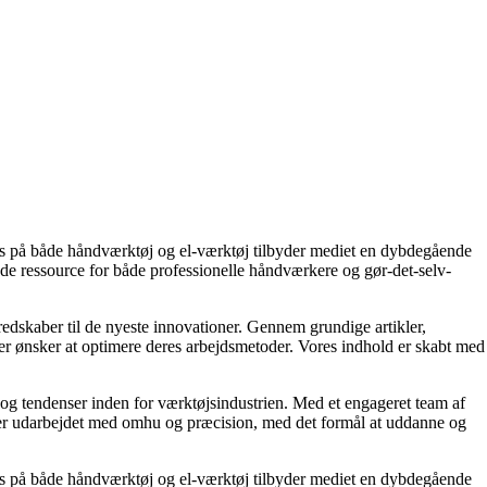
okus på både håndværktøj og el-værktøj tilbyder mediet en dybdegående
nde ressource for både professionelle håndværkere og gør-det-selv-
e redskaber til de nyeste innovationer. Gennem grundige artikler,
ller ønsker at optimere deres arbejdsmetoder. Vores indhold er skabt med
s og tendenser inden for værktøjsindustrien. Med et engageret team af
ekst er udarbejdet med omhu og præcision, med det formål at uddanne og
okus på både håndværktøj og el-værktøj tilbyder mediet en dybdegående