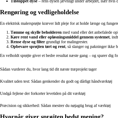
Tilstoppet dyse
– rens dysen jævnligt under arbejdet, især hvis 
Rengøring og vedligeholdelse
En elektrisk malersprøjte kræver lidt pleje for at holde længe og fungere
Tømme og skylle beholderen
med vand eller det anbefalede op
Køre rent vand eller opløsningsmiddel gennem systemet
, ind
Rense dyse og filter
grundigt for malingrester.
Opbevare sprøjten tørt og rent
, så slanger og pakninger ikke 
En velholdt sprøjte giver et bedre resultat næste gang – og sparer dig for
Sådan vurderer du, hvor lang tid dit næste træprojekt tager
Kvalitet uden test: Sådan genkender du godt og dårligt håndværktøj
Undgå fejlene der forkorter levetiden på dit værktøj
Præcision og sikkerhed: Sådan mestrer du nøjagtig brug af værktøj
Hvornår giver sprøjten bedst mening?