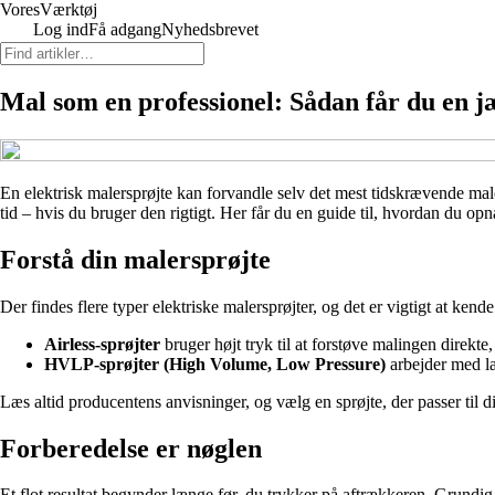
Vores
Værktøj
Log ind
Få adgang
Nyhedsbrevet
Mal som en professionel: Sådan får du en j
En elektrisk malersprøjte kan forvandle selv det mest tidskrævende male
tid – hvis du bruger den rigtigt. Her får du en guide til, hvordan du op
Forstå din malersprøjte
Der findes flere typer elektriske malersprøjter, og det er vigtigt at kende
Airless-sprøjter
bruger højt tryk til at forstøve malingen direkt
HVLP-sprøjter (High Volume, Low Pressure)
arbejder med la
Læs altid producentens anvisninger, og vælg en sprøjte, der passer til d
Forberedelse er nøglen
Et flot resultat begynder længe før, du trykker på aftrækkeren. Grundig 