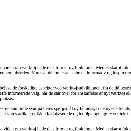
idle viden om værktøj i alle dets former og funktioner. Med et skarpt f
gennem historien. Vores ambition er at skabe en informativ og inspirere
at belyse de forskellige aspekter ved værktøjsudviklingen, fra de tidligst
ffe informerede valg, når de står over for anskaffelse af nyt værktøj e
praksis.
æserne kan finde svar på deres spørgsmål og få indsigt i de nyeste trend
 vi, at vores artikler er både faktabaserede og let tilgængelige. Hver t
idle viden om værktøj i alle dets former og funktioner. Med et skarpt f