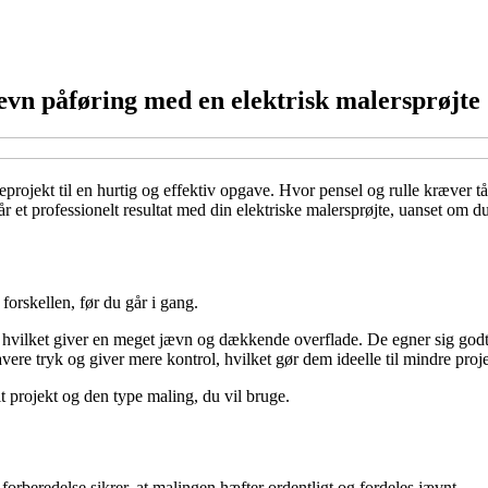
ævn påføring med en elektrisk malersprøjte
projekt til en hurtig og effektiv opgave. Hvor pensel og rulle kræver t
når et professionelt resultat med din elektriske malersprøjte, uanset om 
 forskellen, før du går i gang.
e, hvilket giver en meget jævn og dækkende overflade. De egner sig godt
vere tryk og giver mere kontrol, hvilket gør dem ideelle til mindre proje
it projekt og den type maling, du vil bruge.
forberedelse sikrer, at malingen hæfter ordentligt og fordeles jævnt.