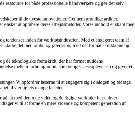
nde ressource for både professionelle håndværkere og gør-det-selv-
e redskaber til de nyeste innovationer. Gennem grundige artikler,
ller ønsker at optimere deres arbejdsmetoder. Vores indhold er skabt med
s og tendenser inden for værktøjsindustrien. Med et engageret team af
ekst er udarbejdet med omhu og præcision, med det formål at uddanne og
 og de teknologiske fremskridt, der har formet nutidens
indelse mellem fortid og nutid, som beriger læseoplevelsen og giver et
ninger. Vi opfordrer læserne til at engagere sig i dialogen og bidrage
bet til værktøjets mange facetter.
or på, at med den rette viden og de rigtige værktøjer har enhver
idrager vi til at forme en mere vidende og kompetent generation af