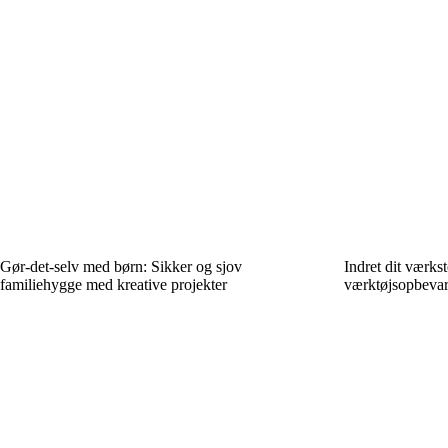
Gør-det-selv med børn: Sikker og sjov
Indret dit værks
familiehygge med kreative projekter
værktøjsopbevar