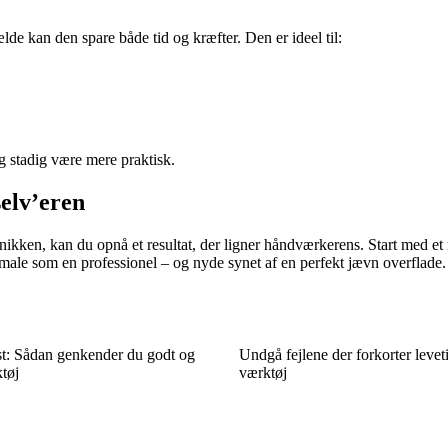
ælde kan den spare både tid og kræfter. Den er ideel til:
og stadig være mere praktisk.
selv’eren
nikken, kan du opnå et resultat, der ligner håndværkerens. Start med et m
male som en professionel – og nyde synet af en perfekt jævn overflade.
st: Sådan genkender du godt og
Undgå fejlene der forkorter levet
tøj
værktøj