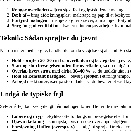
Rengør overfladen
– fjern støv, fedt og løstsiddende maling.
Dæk af
– brug afdækningsplast, malertape og pap til at beskytte
Fortynd malingen
– mange sprøjter kræver, at malingen fortyndes
Sørg for god ventilation
– især ved indendørs arbejde, hvor mali
Teknik: Sådan sprøjter du jævnt
Når du maler med sprøjte, handler det om bevægelse og afstand. En stabil
Hold sprøjten 20–30 cm fra overfladen
og bevæg den i jævne, p
Start og stop bevægelsen uden for overfladen
, så du undgår o
Overlap hvert strøg med cirka 30–40 %
, så du undgår ujævn
Hold en konstant hastighed
– bevæg sprøjten i et roligt tempo, 
Arbejd i sektioner
, især på store flader, så du bevarer et vådt 
Undgå de typiske fejl
Selv små fejl kan ses tydeligt, når malingen tørrer. Her er de mest al
Løbere og dryp
– skyldes ofte for langsom bevægelse eller for 
Ujævn dækning
– kan opstå, hvis du ikke overlapper strøgene 
Forstøvning i luften (overspray)
– undgå at sprøjte i træk elle