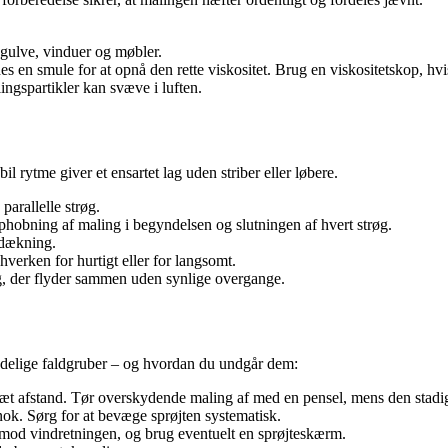
 gulve, vinduer og møbler.
 en smule for at opnå den rette viskositet. Brug en viskositetskop, hvis
ngspartikler kan svæve i luften.
 rytme giver et ensartet lag uden striber eller løbere.
arallelle strøg.
phobning af maling i begyndelsen og slutningen af hvert strøg.
 dækning.
hverken for hurtigt eller for langsomt.
lag, der flyder sammen uden synlige overgange.
mindelige faldgruber – og hvordan du undgår dem:
tæt afstand. Tør overskydende maling af med en pensel, mens den stadig
nok. Sørg for at bevæge sprøjten systematisk.
r mod vindretningen, og brug eventuelt en sprøjteskærm.