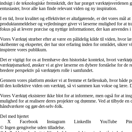
indsigt i de teknologiske fremskridt, der har præget værktøjsverdenen 
entusiaster, hvor alle kan finde relevant viden og ny inspiration.
I en tid, hvor kvalitet og effektivitet er altafgørende, er det vores mål 
produktanmeldelser og vejledninger giver vi læserne mulighed for at træ
fokus på at levere præcise og nyttige informationer, der kan anvendes i 
Vores Værktøj stræber efter at være en pålidelig kilde til viden, hvor l
skribenter og eksperter, der har stor erfaring inden for området, sikrer
inspirere vores publikum.
Det er vigtigt for os at fremhæve den historiske kontekst, hvori værktøj
værktøjsmarked, ønsker vi at give læserne en dybere forståelse for de r
bredere perspektiv på værktøjets rolle i samfundet.
Gennem vores platform ønsker vi at fremme et fællesskab, hvor både prof
til den kollektive viden om værktøj, så vi sammen kan vokse og lære. De
Vores Værktøj eksisterer ikke blot for at informere, men også for at ins
mulighed for at realisere deres projekter og drømme. Ved at tilbyde e
håndværkere og gør-det-selv-folk.
Del med hjertet
X
Facebook
Instagram
LinkedIn
YouTube
Pin
© Ingen gengivelse uden tilladelse.