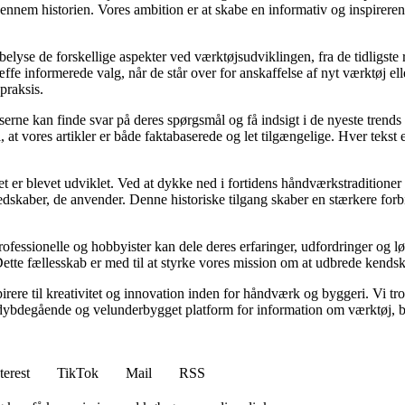
gennem historien. Vores ambition er at skabe en informativ og inspirere
at belyse de forskellige aspekter ved værktøjsudviklingen, fra de tidligst
ffe informerede valg, når de står over for anskaffelse af nyt værktøj e
praksis.
æserne kan finde svar på deres spørgsmål og få indsigt i de nyeste trend
 vi, at vores artikler er både faktabaserede og let tilgængelige. Hver t
et er blevet udviklet. Ved at dykke ned i fortidens håndværkstraditioner
edskaber, de anvender. Denne historiske tilgang skaber en stærkere forb
essionelle og hobbyister kan dele deres erfaringer, udfordringer og løs
tte fællesskab er med til at styrke vores mission om at udbrede kendska
pirere til kreativitet og innovation inden for håndværk og byggeri. Vi tr
n dybdegående og velunderbygget platform for information om værktøj, b
terest
TikTok
Mail
RSS