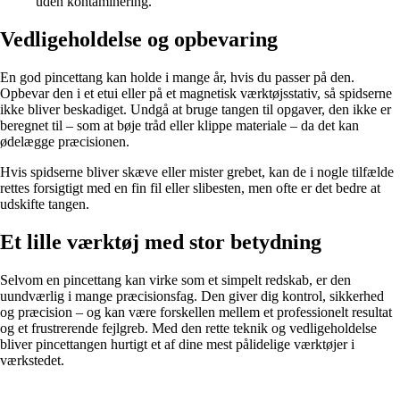
uden kontaminering.
Vedligeholdelse og opbevaring
En god pincettang kan holde i mange år, hvis du passer på den.
Opbevar den i et etui eller på et magnetisk værktøjsstativ, så spidserne
ikke bliver beskadiget. Undgå at bruge tangen til opgaver, den ikke er
beregnet til – som at bøje tråd eller klippe materiale – da det kan
ødelægge præcisionen.
Hvis spidserne bliver skæve eller mister grebet, kan de i nogle tilfælde
rettes forsigtigt med en fin fil eller slibesten, men ofte er det bedre at
udskifte tangen.
Et lille værktøj med stor betydning
Selvom en pincettang kan virke som et simpelt redskab, er den
uundværlig i mange præcisionsfag. Den giver dig kontrol, sikkerhed
og præcision – og kan være forskellen mellem et professionelt resultat
og et frustrerende fejlgreb. Med den rette teknik og vedligeholdelse
bliver pincettangen hurtigt et af dine mest pålidelige værktøjer i
værkstedet.