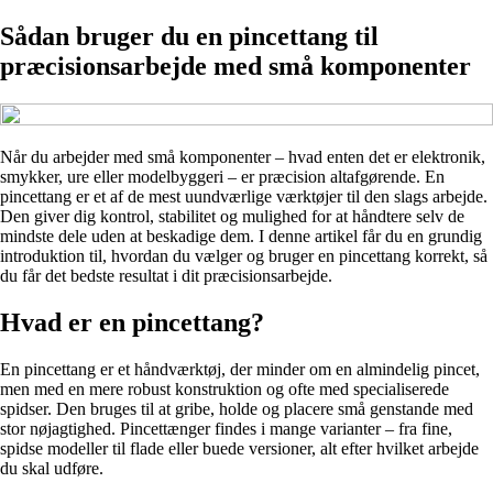
Sådan bruger du en pincettang til
præcisionsarbejde med små komponenter
Når du arbejder med små komponenter – hvad enten det er elektronik,
smykker, ure eller modelbyggeri – er præcision altafgørende. En
pincettang er et af de mest uundværlige værktøjer til den slags arbejde.
Den giver dig kontrol, stabilitet og mulighed for at håndtere selv de
mindste dele uden at beskadige dem. I denne artikel får du en grundig
introduktion til, hvordan du vælger og bruger en pincettang korrekt, så
du får det bedste resultat i dit præcisionsarbejde.
Hvad er en pincettang?
En pincettang er et håndværktøj, der minder om en almindelig pincet,
men med en mere robust konstruktion og ofte med specialiserede
spidser. Den bruges til at gribe, holde og placere små genstande med
stor nøjagtighed. Pincettænger findes i mange varianter – fra fine,
spidse modeller til flade eller buede versioner, alt efter hvilket arbejde
du skal udføre.