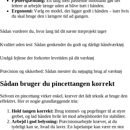
Fjederspænding:
En tang med passende modstand gør det
lettere at arbejde længe uden at blive træt i hånden.
Ergonomi:
Vælg en model, der ligger godt i hånden – især hvis
du skal bruge den i længere tid ad gangen.
Sådan vurderer du, hvor lang tid dit næste træprojekt tager
Kvalitet uden test: Sådan genkender du godt og dårligt håndværktøj
Undgå fejlene der forkorter levetiden på dit værktøj
Præcision og sikkerhed: Sådan mestrer du nøjagtig brug af værktøj
Sådan bruger du pincettangen korrekt
Selvom en pincettang virker enkel, kræver det lidt teknik at bruge den
effektivt. Her er nogle grundlæggende trin:
Hold tangen korrekt:
Brug tommel- og pegefinger til at styre
grebet, og lad hånden hvile let mod arbejdsbordet for stabilitet.
Arbejd i god belysning:
Præcisionsarbejde kræver, at du
tydeligt kan se, hvad du laver. En lupelampe kan være en stor