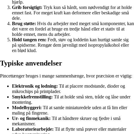
hjælp.
Grib forsigtigt:
Tryk kun så hårdt, som nødvendigt for at holde
emnet fast. For meget kraft kan deformere eller beskadige små
dele.
Brug støtte:
Hvis du arbejder med meget små komponenter, kan
det være en fordel at bruge en tredje hånd eller et stativ til at
holde emnet, mens du arbejder.
Hold tangen ren:
Fedt, støv og loddetin kan hurtigt samle sig
på spidserne. Rengør dem jævnligt med isopropylalkohol eller
en blød klud.
Typiske anvendelser
Pincettænger bruges i mange sammenhænge, hvor præcision er vigtig:
Elektronik og lodning:
Til at placere modstande, dioder og
mikrochips på printplader.
Smykkefremstilling:
Til at holde små sten, tråde og låse under
montering.
Modelbyggeri:
Til at samle miniaturedele uden at få lim eller
maling på fingrene.
Ur- og finmekanik:
Til at håndtere skruer og fjedre i små
mekanismer.
Laboratoriearbejde:
Til at flytte små prøver eller materialer