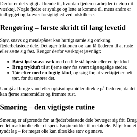
Derfor er det vigtigt at kende til, hvordan fjederen arbejder i netop dit
værktøj. Nogle fjedre er synlige og lette at komme til, mens andre er
indbygget og kræver forsigtighed ved adskillelse.
Rengøring – første skridt til lang levetid
Støv, snavs og metalspåner kan hurtigt samle sig omkring
fjederbelastede dele. Det øger friktionen og kan få fjederen til at ruste
eller sætte sig fast. Rengør derfor værktøjet jævnligt:
Børst løst snavs væk
med en lille stålbørste eller en tør klud.
Brug trykluft
til at fjerne støv fra svært tilgængelige steder.
Tør efter med en fugtig klud
, og sørg for, at værktøjet er helt
tørt, før du smører det.
Undgå at bruge vand eller opløsningsmidler direkte på fjederen, da det
kan fjerne smøremidler og fremme rust.
Smøring – den vigtigste rutine
Smøring er afgørende for, at fjederbelastede dele bevæger sig frit. Brug
en let maskinolie eller et specialsmøremiddel til metaldele. Påfør kun et
tyndt lag – for meget olie kan tiltrække støv og snavs.