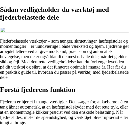
Sådan vedligeholder du værktøj med
fjederbelastede dele
Fjederbelastede værktøjer – som tænger, skruetvinger, hæftepistoler og
momentnøgler – er uundværlige i både værksted og hjem. Fjedrene gør
arbejdet lettere ved at give modstand, præcision og automatisk
bevægelse, men de er også blandt de mest udsatte dele, når det gælder
slid og fejl. Med den rette vedligeholdelse kan du forlænge levetiden
på dit værktøj og sikre, at det fungerer optimalt i mange år. Her får du
en praktisk guide til, hvordan du passer på værktøj med fjederbelastede
dele.
Forstå fjederens funktion
Fjederen er hjertet i mange værktøjer. Den sørger for, at kæberne på en
tang åbner automatisk, at en hæftepistol skyder med det rette tryk, eller
at en momentnøgle klikker præcist ved den ønskede belastning. Når
fjedre slides, mister de spændstighed, og værktøjet bliver upræcist eller
tungt at bruge.