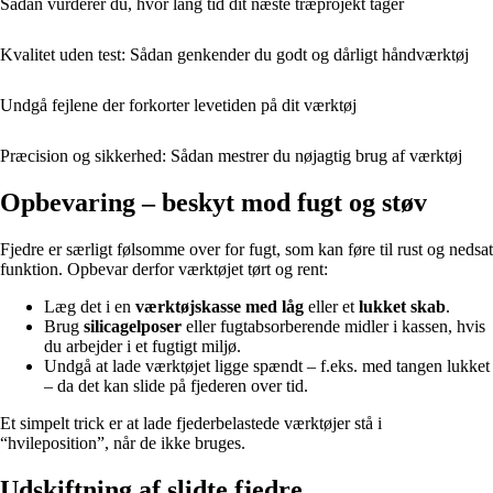
Sådan vurderer du, hvor lang tid dit næste træprojekt tager
Kvalitet uden test: Sådan genkender du godt og dårligt håndværktøj
Undgå fejlene der forkorter levetiden på dit værktøj
Præcision og sikkerhed: Sådan mestrer du nøjagtig brug af værktøj
Opbevaring – beskyt mod fugt og støv
Fjedre er særligt følsomme over for fugt, som kan føre til rust og nedsat
funktion. Opbevar derfor værktøjet tørt og rent:
Læg det i en
værktøjskasse med låg
eller et
lukket skab
.
Brug
silicagelposer
eller fugtabsorberende midler i kassen, hvis
du arbejder i et fugtigt miljø.
Undgå at lade værktøjet ligge spændt – f.eks. med tangen lukket
– da det kan slide på fjederen over tid.
Et simpelt trick er at lade fjederbelastede værktøjer stå i
“hvileposition”, når de ikke bruges.
Udskiftning af slidte fjedre