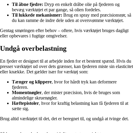
Til åbne fjedre:
Dryp en enkelt dråbe olie på fjederen og
bevæg værktøjet et par gange, så olien fordeles.
Til lukkede mekanismer:
Brug en spray med præcisionsrør, så
du kan ramme de indre dele uden at oversvømme værktøjet.
Gentag smøringen efter behov – oftere, hvis værktøjet bruges dagligt
eller opbevares i fugtige omgivelser.
Undgå overbelastning
En fjeder er designet til at arbejde inden for et bestemt spænd. Hvis du
presser værktøjet ud over dets grænser, kan fjederen miste sin elasticitet
eller knække. Det gælder især for værktøj som:
Tænger og klippere
, hvor for hårdt tryk kan deformere
fjederen.
Momentnøgler
, der mister præcision, hvis de bruges som
almindelige skruenøgler.
Hæftepistoler
, hvor for kraftig belastning kan få fjederen til at
sætte sig.
Brug altid værktøjet til det, det er beregnet til, og undgå at tvinge det.