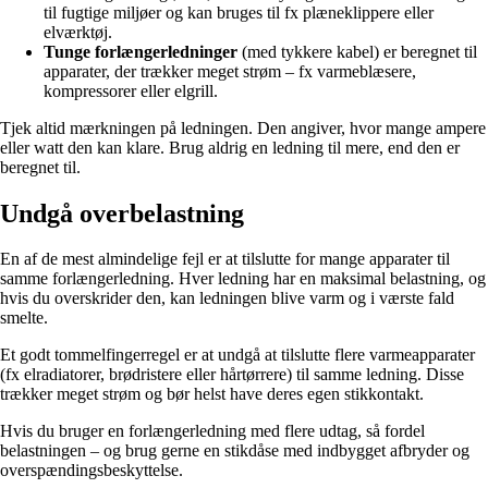
til fugtige miljøer og kan bruges til fx plæneklippere eller
elværktøj.
Tunge forlængerledninger
(med tykkere kabel) er beregnet til
apparater, der trækker meget strøm – fx varmeblæsere,
kompressorer eller elgrill.
Tjek altid mærkningen på ledningen. Den angiver, hvor mange ampere
eller watt den kan klare. Brug aldrig en ledning til mere, end den er
beregnet til.
Undgå overbelastning
En af de mest almindelige fejl er at tilslutte for mange apparater til
samme forlængerledning. Hver ledning har en maksimal belastning, og
hvis du overskrider den, kan ledningen blive varm og i værste fald
smelte.
Et godt tommelfingerregel er at undgå at tilslutte flere varmeapparater
(fx elradiatorer, brødristere eller hårtørrere) til samme ledning. Disse
trækker meget strøm og bør helst have deres egen stikkontakt.
Hvis du bruger en forlængerledning med flere udtag, så fordel
belastningen – og brug gerne en stikdåse med indbygget afbryder og
overspændingsbeskyttelse.