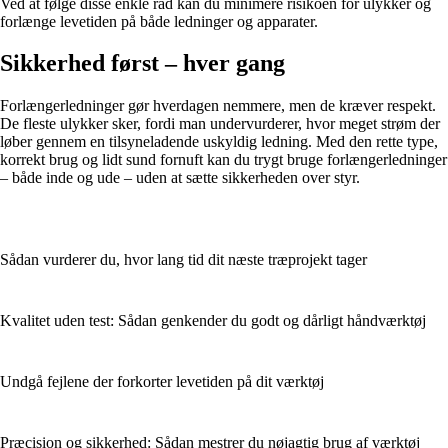
Ved at følge disse enkle råd kan du minimere risikoen for ulykker og
forlænge levetiden på både ledninger og apparater.
Sikkerhed først – hver gang
Forlængerledninger gør hverdagen nemmere, men de kræver respekt.
De fleste ulykker sker, fordi man undervurderer, hvor meget strøm der
løber gennem en tilsyneladende uskyldig ledning. Med den rette type,
korrekt brug og lidt sund fornuft kan du trygt bruge forlængerledninger
– både inde og ude – uden at sætte sikkerheden over styr.
Sådan vurderer du, hvor lang tid dit næste træprojekt tager
Kvalitet uden test: Sådan genkender du godt og dårligt håndværktøj
Undgå fejlene der forkorter levetiden på dit værktøj
Præcision og sikkerhed: Sådan mestrer du nøjagtig brug af værktøj