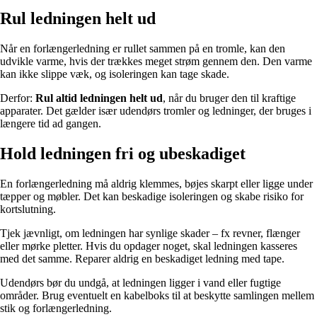
Rul ledningen helt ud
Når en forlængerledning er rullet sammen på en tromle, kan den
udvikle varme, hvis der trækkes meget strøm gennem den. Den varme
kan ikke slippe væk, og isoleringen kan tage skade.
Derfor:
Rul altid ledningen helt ud
, når du bruger den til kraftige
apparater. Det gælder især udendørs tromler og ledninger, der bruges i
længere tid ad gangen.
Hold ledningen fri og ubeskadiget
En forlængerledning må aldrig klemmes, bøjes skarpt eller ligge under
tæpper og møbler. Det kan beskadige isoleringen og skabe risiko for
kortslutning.
Tjek jævnligt, om ledningen har synlige skader – fx revner, flænger
eller mørke pletter. Hvis du opdager noget, skal ledningen kasseres
med det samme. Reparer aldrig en beskadiget ledning med tape.
Udendørs bør du undgå, at ledningen ligger i vand eller fugtige
områder. Brug eventuelt en kabelboks til at beskytte samlingen mellem
stik og forlængerledning.