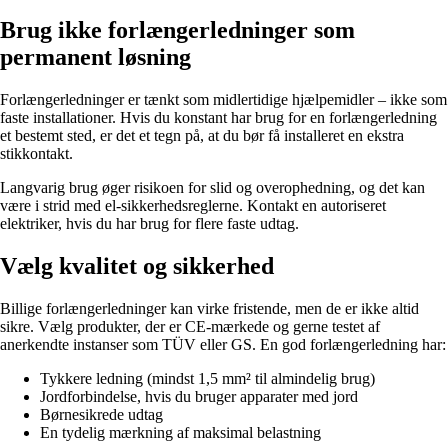
Brug ikke forlængerledninger som
permanent løsning
Forlængerledninger er tænkt som midlertidige hjælpemidler – ikke som
faste installationer. Hvis du konstant har brug for en forlængerledning
et bestemt sted, er det et tegn på, at du bør få installeret en ekstra
stikkontakt.
Langvarig brug øger risikoen for slid og overophedning, og det kan
være i strid med el-sikkerhedsreglerne. Kontakt en autoriseret
elektriker, hvis du har brug for flere faste udtag.
Vælg kvalitet og sikkerhed
Billige forlængerledninger kan virke fristende, men de er ikke altid
sikre. Vælg produkter, der er CE-mærkede og gerne testet af
anerkendte instanser som TÜV eller GS. En god forlængerledning har:
Tykkere ledning (mindst 1,5 mm² til almindelig brug)
Jordforbindelse, hvis du bruger apparater med jord
Børnesikrede udtag
En tydelig mærkning af maksimal belastning