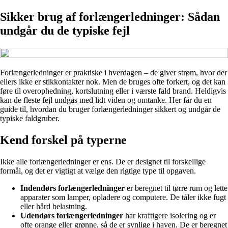
Sikker brug af forlængerledninger: Sådan
undgår du de typiske fejl
Forlængerledninger er praktiske i hverdagen – de giver strøm, hvor der
ellers ikke er stikkontakter nok. Men de bruges ofte forkert, og det kan
føre til overophedning, kortslutning eller i værste fald brand. Heldigvis
kan de fleste fejl undgås med lidt viden og omtanke. Her får du en
guide til, hvordan du bruger forlængerledninger sikkert og undgår de
typiske faldgruber.
Kend forskel på typerne
Ikke alle forlængerledninger er ens. De er designet til forskellige
formål, og det er vigtigt at vælge den rigtige type til opgaven.
Indendørs forlængerledninger
er beregnet til tørre rum og lette
apparater som lamper, opladere og computere. De tåler ikke fugt
eller hård belastning.
Udendørs forlængerledninger
har kraftigere isolering og er
ofte orange eller grønne, så de er synlige i haven. De er beregnet