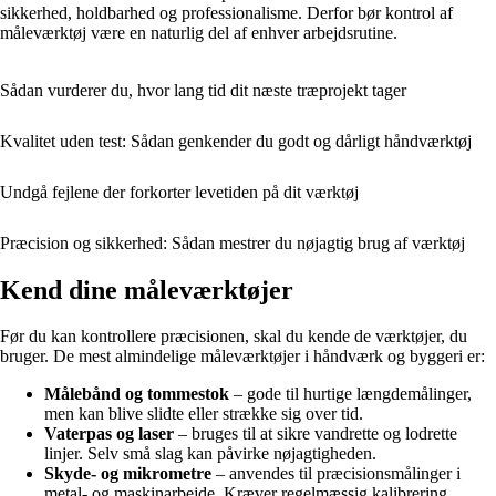
sikkerhed, holdbarhed og professionalisme. Derfor bør kontrol af
måleværktøj være en naturlig del af enhver arbejdsrutine.
Sådan vurderer du, hvor lang tid dit næste træprojekt tager
Kvalitet uden test: Sådan genkender du godt og dårligt håndværktøj
Undgå fejlene der forkorter levetiden på dit værktøj
Præcision og sikkerhed: Sådan mestrer du nøjagtig brug af værktøj
Kend dine måleværktøjer
Før du kan kontrollere præcisionen, skal du kende de værktøjer, du
bruger. De mest almindelige måleværktøjer i håndværk og byggeri er:
Målebånd og tommestok
– gode til hurtige længdemålinger,
men kan blive slidte eller strække sig over tid.
Vaterpas og laser
– bruges til at sikre vandrette og lodrette
linjer. Selv små slag kan påvirke nøjagtigheden.
Skyde- og mikrometre
– anvendes til præcisionsmålinger i
metal- og maskinarbejde. Kræver regelmæssig kalibrering.