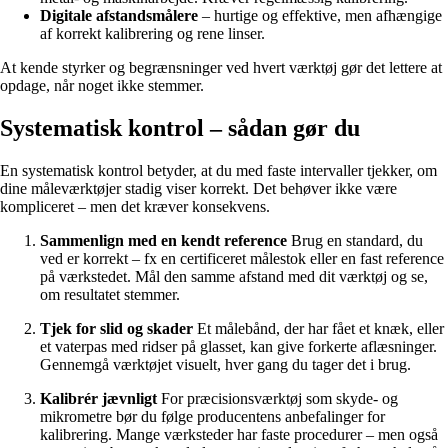
Digitale afstandsmålere
– hurtige og effektive, men afhængige
af korrekt kalibrering og rene linser.
At kende styrker og begrænsninger ved hvert værktøj gør det lettere at
opdage, når noget ikke stemmer.
Systematisk kontrol – sådan gør du
En systematisk kontrol betyder, at du med faste intervaller tjekker, om
dine måleværktøjer stadig viser korrekt. Det behøver ikke være
kompliceret – men det kræver konsekvens.
Sammenlign med en kendt reference
Brug en standard, du
ved er korrekt – fx en certificeret målestok eller en fast reference
på værkstedet. Mål den samme afstand med dit værktøj og se,
om resultatet stemmer.
Tjek for slid og skader
Et målebånd, der har fået et knæk, eller
et vaterpas med ridser på glasset, kan give forkerte aflæsninger.
Gennemgå værktøjet visuelt, hver gang du tager det i brug.
Kalibrér jævnligt
For præcisionsværktøj som skyde- og
mikrometre bør du følge producentens anbefalinger for
kalibrering. Mange værksteder har faste procedurer – men også