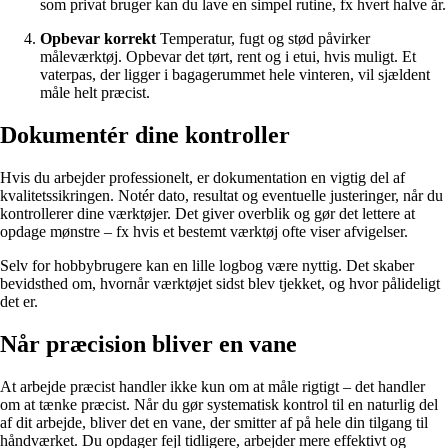
som privat bruger kan du lave en simpel rutine, fx hvert halve år.
Opbevar korrekt
Temperatur, fugt og stød påvirker
måleværktøj. Opbevar det tørt, rent og i etui, hvis muligt. Et
vaterpas, der ligger i bagagerummet hele vinteren, vil sjældent
måle helt præcist.
Dokumentér dine kontroller
Hvis du arbejder professionelt, er dokumentation en vigtig del af
kvalitetssikringen. Notér dato, resultat og eventuelle justeringer, når du
kontrollerer dine værktøjer. Det giver overblik og gør det lettere at
opdage mønstre – fx hvis et bestemt værktøj ofte viser afvigelser.
Selv for hobbybrugere kan en lille logbog være nyttig. Det skaber
bevidsthed om, hvornår værktøjet sidst blev tjekket, og hvor pålideligt
det er.
Når præcision bliver en vane
At arbejde præcist handler ikke kun om at måle rigtigt – det handler
om at tænke præcist. Når du gør systematisk kontrol til en naturlig del
af dit arbejde, bliver det en vane, der smitter af på hele din tilgang til
håndværket. Du opdager fejl tidligere, arbejder mere effektivt og