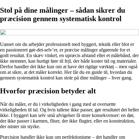
Stol på dine målinger – sådan sikrer du
præcision gennem systematisk kontrol
Uanset om du arbejder professionelt med byggeri, teknik eller blot er
en passioneret gør-det-selv’er, er præcise målinger afgørende for et
godt resultat. En skæv vinkel, en upræcis afstand eller et målebånd, der
ikke stemmer, kan hurtigt føre til fejl, der både koster tid og materialer.
Derfor handler det ikke kun om at have det rigtige værktøj – men også
om at sikre, at det måler korrekt. Her får du en guide til, hvordan du
gennem systematisk kontrol kan stole på dine målinger – hver gang.
Hvorfor præcision betyder alt
Når du måler, er du i virkeligheden i gang med at oversætte
virkeligheden til tal. Og hvis tallene ikke passer, gør resultatet det heller
ikke. I byggeri kan selv små afvigelser få store konsekvenser: en dør,
der ikke passer i karmen, fliser, der ikke flugter, eller en konstruktion,
der mister sin styrke.
Præcision handler ikke kun om perfektionisme – det handler om